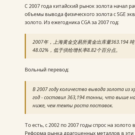
С 2007 года китайский рынок золота начал ра
объемы вывода физического золота с SGE эк
золото. Из ежегодника CGA за 2007 год:
2007年，上海黄金交易所黄金出库量363.194
48.02%，低于供给增长率8.82个百分点。
Вольный перевод:
В 2007 году количество вывода золота из х
год - составил 363,194 тонны, что выше на
ниже, чем темпы роста поставок.
То есть, с 2002 по 2007 годы спрос на золото 
Реформа рынка драгоценных металлов в эти 