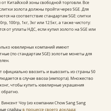
 от Китайской зоны свободной торговли. Все
литки золота должны пройти через SGE. Для
ются на соответствие стандартам SGE: слитки
, 100гр, 1кг, 3кг или 12.5кг, а также чистоту:
ается от уплаты НДС, если купил золото на SGE или
колько ювелирных компаний имеют
ные (по стандартам SGE) золотые монеты для
елен.
т официально ввозить и вывозить из страны 50
блюдается в случае ввоза (импорта). Множество
конг, чтобы купить ювелирные украшения
 обратно.
е Винсент Чоу (из компании Chow Sang Sang
сные слайды
в процессе своего доклада
: