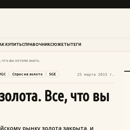
АК КУПИТЬ
СПРАВОЧНИК
СЮЖЕТЫ
ТЕГИ
, что вы хотели знать.
WGC
Спрос на золото
SGE
25 марта 2015 г.
олота. Все, что вы
йскому рынку золота закрыта, и